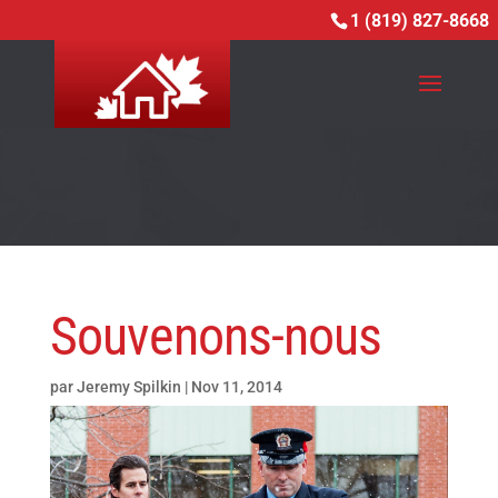
<-ADD CUSTOM HEADER TO POSTS->
1 (819) 827-8668
Souvenons-nous
par
Jeremy Spilkin
|
Nov 11, 2014