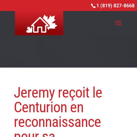
<-ADD CUSTOM HEADER TO POSTS->
1 (819) 827-8668
Jeremy reçoit le
Centurion en
reconnaissance
pour sa