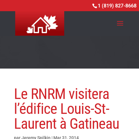
<-ADD CUSTOM HEADER TO POSTS->
1 (819) 827-8668
Le RNRM visitera
l’édifice Louis-St-
Laurent à Gatineau
par
Jeremy Spilkin
|
Mar 31, 2014